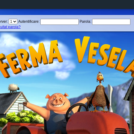
rver:
Autentificare:
Parola:
 uitat parola?