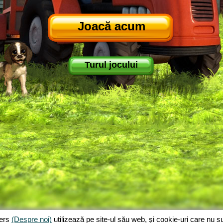
Joacă acum
Turul jocului
jers
(Despre noi)
utilizează pe site-ul său web, și cookie-uri care nu 