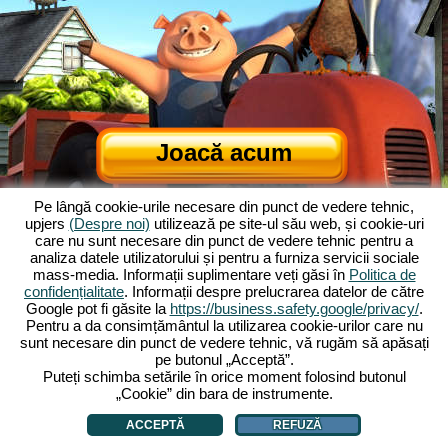
Joacă acum
Pe lângă cookie-urile necesare din punct de vedere tehnic,
upjers
(Despre noi)
utilizează pe site-ul său web, și cookie-uri
care nu sunt necesare din punct de vedere tehnic pentru a
analiza datele utilizatorului și pentru a furniza servicii sociale
mass-media. Informații suplimentare veți găsi în
Politica de
confidențialitate
. Informații despre prelucrarea datelor de către
Google pot fi găsite la
https://business.safety.google/privacy/
.
Despre Ferma Veselă
|
Povestea din spatele jocului de browser
|
Pentru a da consimțământul la utilizarea cookie-urilor care nu
Caracteristicile
|
TCG
|
Contact/Credite
|
Declarația de confidențialitate
|
sunt necesare din punct de vedere tehnic, vă rugăm să apăsați
pe butonul „Acceptă”.
Reguli
|
Forum
|
Sprijin
|
My Free Farm 2 App
|
Google Play
|
App Store
|
Puteți schimba setările în orice moment folosind butonul
Jocuri de browser - Upjers.com
|
Gestionarea cookie-urilor
„Cookie” din bara de instrumente.
ACCEPTĂ
REFUZĂ