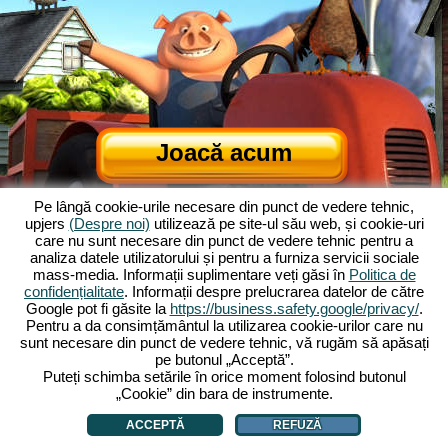
Joacă acum
Pe lângă cookie-urile necesare din punct de vedere tehnic,
upjers
(Despre noi)
utilizează pe site-ul său web, și cookie-uri
care nu sunt necesare din punct de vedere tehnic pentru a
analiza datele utilizatorului și pentru a furniza servicii sociale
mass-media. Informații suplimentare veți găsi în
Politica de
confidențialitate
. Informații despre prelucrarea datelor de către
Google pot fi găsite la
https://business.safety.google/privacy/
.
Despre Ferma Veselă
|
Povestea din spatele jocului de browser
|
Pentru a da consimțământul la utilizarea cookie-urilor care nu
Caracteristicile
|
TCG
|
Contact/Credite
|
Declarația de confidențialitate
|
sunt necesare din punct de vedere tehnic, vă rugăm să apăsați
pe butonul „Acceptă”.
Reguli
|
Forum
|
Sprijin
|
My Free Farm 2 App
|
Google Play
|
App Store
|
Puteți schimba setările în orice moment folosind butonul
Jocuri de browser - Upjers.com
|
Gestionarea cookie-urilor
„Cookie” din bara de instrumente.
ACCEPTĂ
REFUZĂ