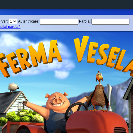
rver:
Autentificare:
Parola:
 uitat parola?