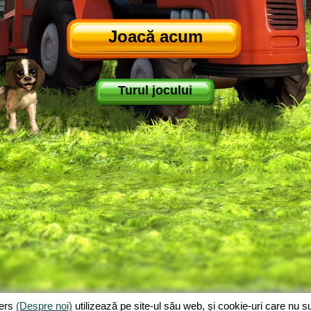
Joacă acum
Turul jocului
jers
(Despre noi)
utilizează pe site-ul său web, și cookie-uri care nu 