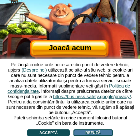
Joacă acum
Pe lângă cookie-urile necesare din punct de vedere tehnic,
upjers
(Despre noi)
utilizează pe site-ul său web, și cookie-uri
care nu sunt necesare din punct de vedere tehnic pentru a
analiza datele utilizatorului și pentru a furniza servicii sociale
mass-media. Informații suplimentare veți găsi în
Politica de
confidențialitate
. Informații despre prelucrarea datelor de către
Google pot fi găsite la
https://business.safety.google/privacy/
.
Despre Ferma Veselă
|
Povestea din spatele jocului de browser
|
Pentru a da consimțământul la utilizarea cookie-urilor care nu
Caracteristicile
|
TCG
|
Contact/Credite
|
Declarația de confidențialitate
|
sunt necesare din punct de vedere tehnic, vă rugăm să apăsați
pe butonul „Acceptă”.
Reguli
|
Forum
|
Sprijin
|
My Free Farm 2 App
|
Google Play
|
App Store
|
Puteți schimba setările în orice moment folosind butonul
Jocuri de browser - Upjers.com
|
Gestionarea cookie-urilor
„Cookie” din bara de instrumente.
ACCEPTĂ
REFUZĂ