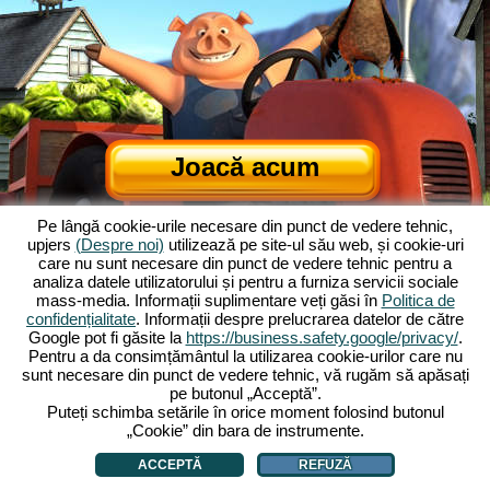
Joacă acum
Pe lângă cookie-urile necesare din punct de vedere tehnic,
upjers
(Despre noi)
utilizează pe site-ul său web, și cookie-uri
care nu sunt necesare din punct de vedere tehnic pentru a
analiza datele utilizatorului și pentru a furniza servicii sociale
mass-media. Informații suplimentare veți găsi în
Politica de
confidențialitate
. Informații despre prelucrarea datelor de către
Google pot fi găsite la
https://business.safety.google/privacy/
.
Despre Ferma Veselă
|
Povestea din spatele jocului de browser
|
Pentru a da consimțământul la utilizarea cookie-urilor care nu
Caracteristicile
|
TCG
|
Contact/Credite
|
Declarație de confidențialitate
|
sunt necesare din punct de vedere tehnic, vă rugăm să apăsați
pe butonul „Acceptă”.
Reguli
|
Forum
|
Sprijin
|
My Free Farm 2 App
|
Google Play
|
App Store
|
Puteți schimba setările în orice moment folosind butonul
Jocuri de browser - Upjers.com
|
Gestionarea cookie-urilor
„Cookie” din bara de instrumente.
ACCEPTĂ
REFUZĂ