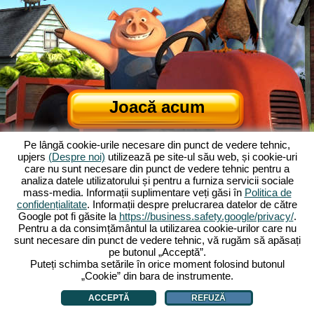
Joacă acum
Pe lângă cookie-urile necesare din punct de vedere tehnic,
upjers
(Despre noi)
utilizează pe site-ul său web, și cookie-uri
care nu sunt necesare din punct de vedere tehnic pentru a
analiza datele utilizatorului și pentru a furniza servicii sociale
mass-media. Informații suplimentare veți găsi în
Politica de
confidențialitate
. Informații despre prelucrarea datelor de către
Google pot fi găsite la
https://business.safety.google/privacy/
.
Despre Ferma Veselă
|
Povestea din spatele jocului de browser
|
Pentru a da consimțământul la utilizarea cookie-urilor care nu
Caracteristicile
|
TCG
|
Contact/Credite
|
Declarația de confidențialitate
|
sunt necesare din punct de vedere tehnic, vă rugăm să apăsați
pe butonul „Acceptă”.
Reguli
|
Forum
|
Sprijin
|
My Free Farm 2 App
|
Google Play
|
App Store
|
Puteți schimba setările în orice moment folosind butonul
Jocuri de browser - Upjers.com
|
Gestionarea cookie-urilor
„Cookie” din bara de instrumente.
ACCEPTĂ
REFUZĂ