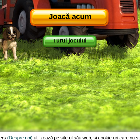
Joacă acum
Turul jocului
jers
(Despre noi)
utilizează pe site-ul său web, și cookie-uri care nu 