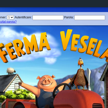
rver:
Autentificare:
Parola:
 uitat parola?